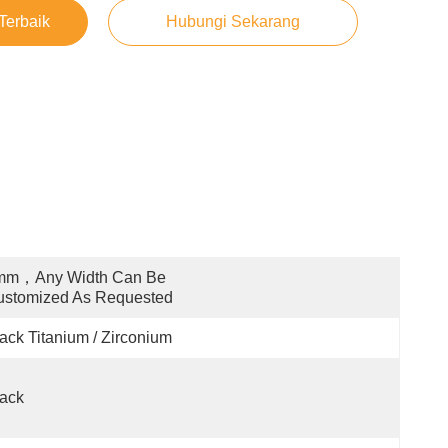
Terbaik
Hubungi Sekarang
mm，any Width Can Be 
ustomized As Requested
ack Titanium / Zirconium
ack