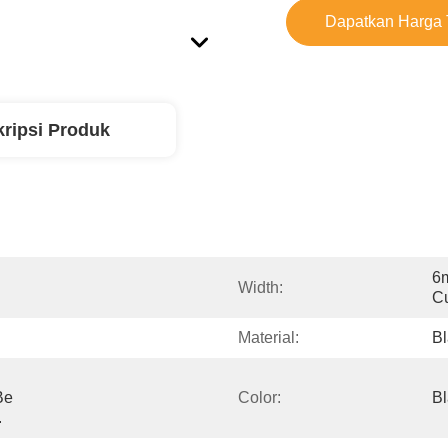
Dapatkan Harga 
ripsi Produk
6
Width:
C
Material:
Bl
e 
Color:
Bl
.