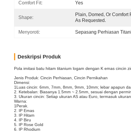
Comfort Fit:
Yes
Plain, Domed, Or Comfort Fi
Shape:
As Requested.
Menyoroti:
Sepasang Perhiasan Tita
Deskripsi Produk
Pola imitasi batu hitam titanium logam dengan K emas cincin z
Jenis Produk: Cincin Perhiasan, Cincin Pernikahan
Dimensi:
1Luas cincin: 6mm, 7mm, 8mm, 9mm, 10mm; lebar apapun dapa
2. Ketebalan: Biasanya 1.5mm ~ 2.5mm, sesuai dengan permin
3. Ukuran cincin: Setiap ukuran AS atau Euro, termasuk ukura
Warna:
1Perak.
2. IP Emas
3. IP Hitam
4. IP Biru
5. IP Rose Gold
6. IP Rhodium