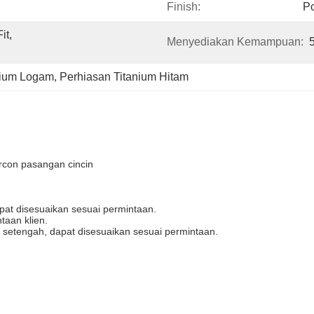
Finish:
Po
t, 
Menyediakan Kemampuan:
nium Logam
, 
Perhiasan Titanium Hitam
ircon pasangan cincin
t disesuaikan sesuai permintaan.
taan klien.
n setengah, dapat disesuaikan sesuai permintaan.