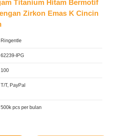
gam Titanium Hitam Bermotif
Dengan Zirkon Emas K Cincin
m
Ringentle
62239-IPG
100
T/T, PayPal
500k pcs per bulan