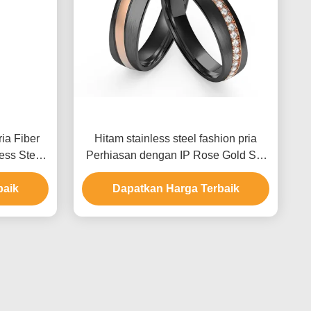
ia Fiber
Hitam stainless steel fashion pria
ess Steel
Perhiasan dengan IP Rose Gold Set
lace
Seluruh Baris Cincin Zircon
baik
Dapatkan Harga Terbaik