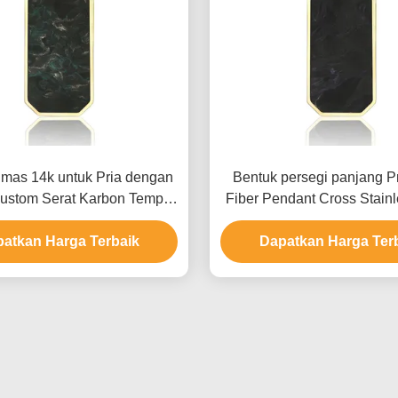
mas 14k untuk Pria dengan
Bentuk persegi panjang Pr
Kustom Serat Karbon Tempa
Fiber Pendant Cross Stainl
 yang Baru Diluncurkan
Plated 14k Gold Neck
iasan Baja Tahan Karat
atkan Harga Terbaik
Dapatkan Harga Ter