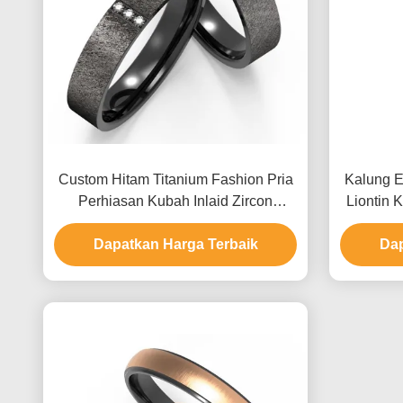
Custom Hitam Titanium Fashion Pria
Kalung E
Perhiasan Kubah Inlaid Zircon
Liontin 
Polished Pasangan Cincin
Pria
Dapatkan Harga Terbaik
Perh
Dap