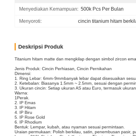
Menyediakan Kemampuan:
500k Pcs Per Bulan
Menyoroti:
cincin titanium hitam berki
Deskripsi Produk
Titanium hitam matte dan mengkilap dengan simbol zircon em
Jenis Produk: Cincin Perhiasan, Cincin Pernikahan
Dimensi:
1. Ring Lebar: 6mm-9mmbanyak lebar dapat disesuaikan sesua
2. Ketebalan: Biasanya 1.5mm ~ 2.5mm, sesuai dengan permin
3. Ukuran cincin: Setiap ukuran AS atau Euro, termasuk ukura
Warna:
1Perak.
2. IP Emas
3. IP Hitam
4. IP Biru
5. IP Rose Gold
6. IP Rhodium
Bentuk: Lempar, kubah, atau nyaman sesuai permintaan.
Uraian permukaan: Polish berkilau, satin, penembusan pasir, pa