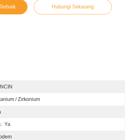
Terbaik
Hubungi Sekarang
INCIN
tanium / Zirkonium
a
:
Ya
odern