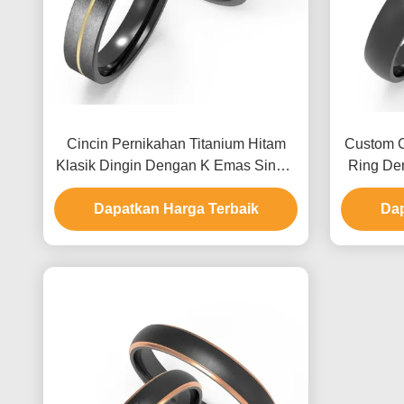
Cincin Pernikahan Titanium Hitam
Custom C
Klasik Dingin Dengan K Emas Single
Ring Den
Ring Set Zircon Couple Ring
Dapatkan Harga Terbaik
Dap