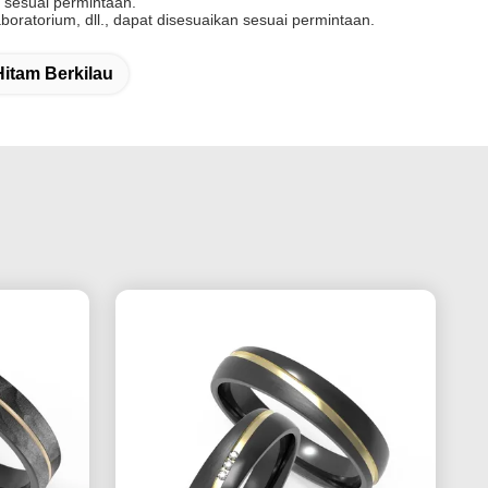
n sesuai permintaan.
oratorium, dll., dapat disesuaikan sesuai permintaan.
Hitam Berkilau