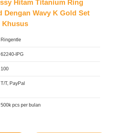
ssy Hitam Titanium Ring
 Dengan Wavy K Gold Set
l Khusus
Ringentle
62240-IPG
100
T/T, PayPal
500k pcs per bulan