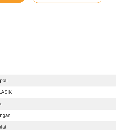
poli
LASIK
.
ingan
lat