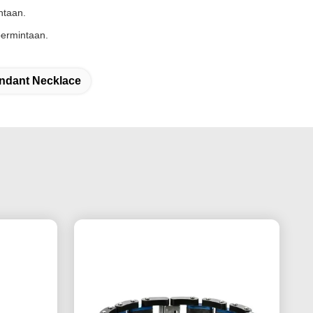
ntaan.
permintaan.
endant Necklace