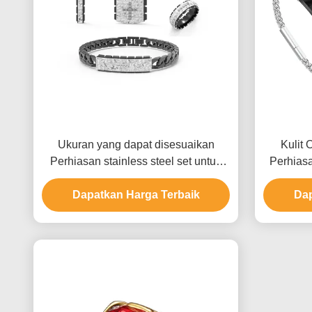
Ukuran yang dapat disesuaikan
Kulit 
Perhiasan stainless steel set untuk
Perhiasa
pria dengan beberapa permukaan
akhir dan berbagai pilihan logam
Dapatkan Harga Terbaik
Dap