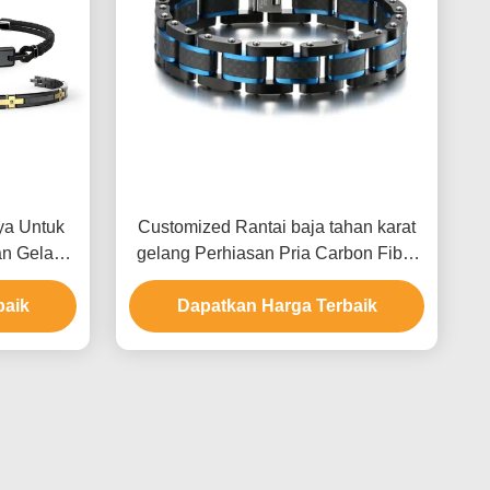
ya Untuk
Customized Rantai baja tahan karat
an Gelang
gelang Perhiasan Pria Carbon Fiber
usus
gelang
baik
Dapatkan Harga Terbaik