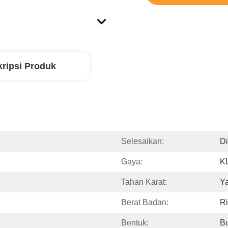
ripsi Produk
Selesaikan:
Di
Gaya:
K
Tahan Karat:
Ya
Berat Badan:
R
Bentuk:
Bu