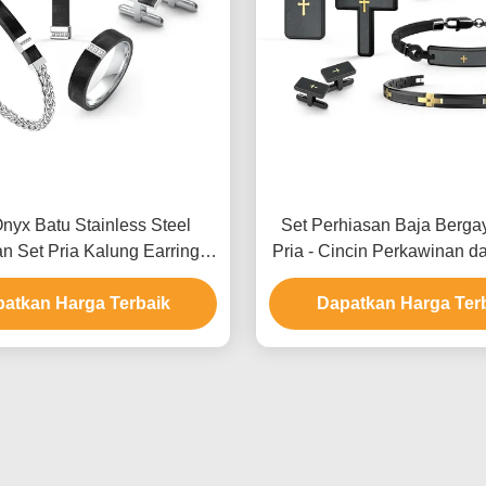
Onyx Batu Stainless Steel
Set Perhiasan Baja Berga
n Set Pria Kalung Earrings
Pria - Cincin Perkawinan d
Dan Set Cincin
dengan Kemasan Kh
atkan Harga Terbaik
Dapatkan Harga Ter