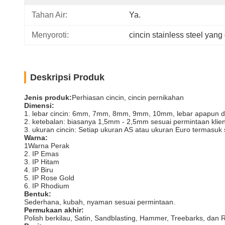
Tahan Air:
Ya.
Menyoroti:
cincin stainless steel yang
Deskripsi Produk
Jenis produk:
Perhiasan cincin, cincin pernikahan
Dimensi:
1. lebar cincin: 6mm, 7mm, 8mm, 9mm, 10mm, lebar apapun da
2. ketebalan: biasanya 1,5mm - 2,5mm sesuai permintaan klien
3. ukuran cincin: Setiap ukuran AS atau ukuran Euro termasuk
Warna:
1Warna Perak
2. IP Emas
3. IP Hitam
4. IP Biru
5. IP Rose Gold
6. IP Rhodium
Bentuk:
Sederhana, kubah, nyaman sesuai permintaan.
Permukaan akhir:
Polish berkilau, Satin, Sandblasting, Hammer, Treebarks, dan 