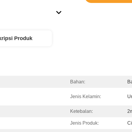
ripsi Produk
Bahan:
Ba
Jenis Kelamin:
U
Ketebalan:
2
Jenis Produk:
Ci