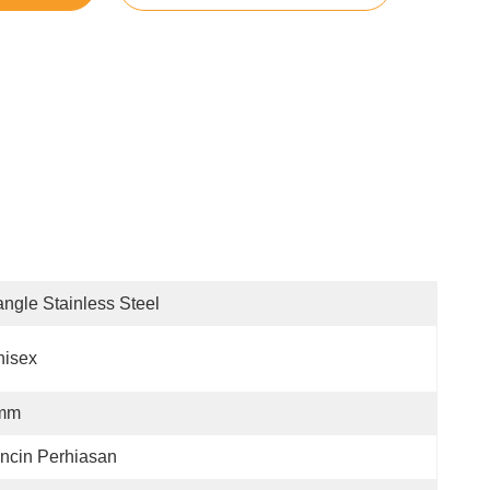
ngle Stainless Steel
nisex
mm
ncin Perhiasan