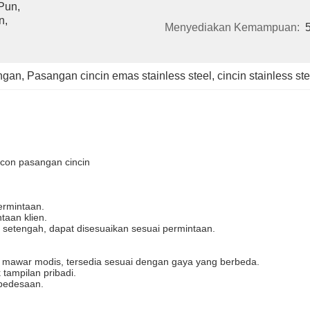
un, 
, 
Menyediakan Kemampuan:
angan
, 
Pasangan cincin emas stainless steel
, 
cincin stainless st
ircon pasangan cincin
ermintaan.
taan klien.
n setengah, dapat disesuaikan sesuai permintaan.
as mawar modis, tersedia sesuai dengan gaya yang berbeda.
tampilan pribadi.
 pedesaan.