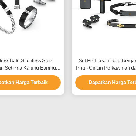
Onyx Batu Stainless Steel
Set Perhiasan Baja Berga
n Set Pria Kalung Earrings
Pria - Cincin Perkawinan d
Dan Set Cincin
dengan Kemasan Kh
atkan Harga Terbaik
Dapatkan Harga Ter