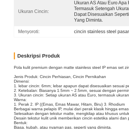
Ukuran AS Atau Euro Apa P
Termasuk Setengah Ukuran
Ukuran Cincin:
Dapat Disesuaikan Seperti 
Yang Diminta.
Menyoroti:
cincin stainless steel pas
Deskripsi Produk
Pola kulit premium dengan matte stainless steel IP emas set z
Jenis Produk: Cincin Perhiasan, Cincin Pernikahan
Dimensi:
1. lebar cincin: 6mm; lebar apapun dapat disesuaikan sesuai p
2. Ketebalan: Biasanya 1.5mm ~ 2.5mm, sesuai dengan permin
3. Ukuran cincin: Setiap ukuran AS atau Euro, termasuk ukura
Warna:
1. Perak 2. IP ((Emas, Emas Mawar, Hitam, Biru) 3. Rhodium
Berbagai warna pelapis IP, mulai dari perak klasik hingga em
Selesaikan dengan tekstur matte, mengkilap atau khusus untuk 
Desain tekstur kulit unik memberikan cincin estetika alami dan
Bentuk:
Biasa, kubah, atau nyaman pas, seperti yang diminta.