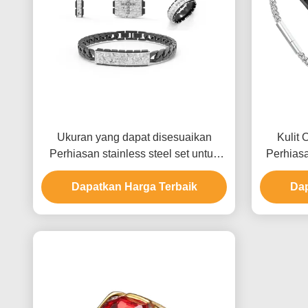
Ukuran yang dapat disesuaikan
Kulit 
Perhiasan stainless steel set untuk
Perhiasa
pria dengan beberapa permukaan
akhir dan berbagai pilihan logam
Dapatkan Harga Terbaik
Dap