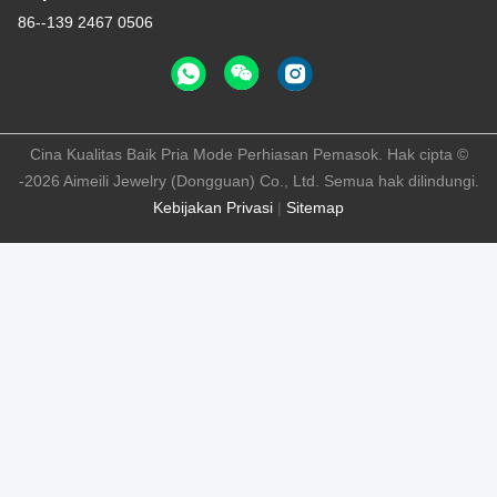
86--139 2467 0506
Cina Kualitas Baik Pria Mode Perhiasan Pemasok. Hak cipta ©
-2026 Aimeili Jewelry (Dongguan) Co., Ltd. Semua hak dilindungi.
Kebijakan Privasi
|
Sitemap