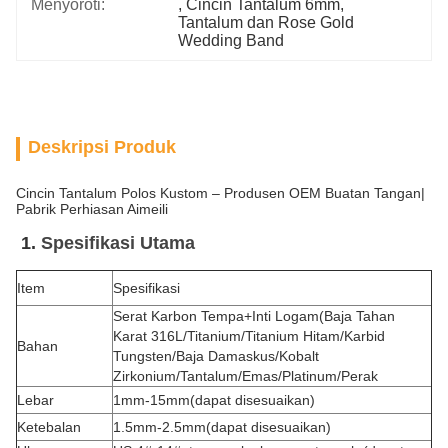
Menyoroti:
, 
Cincin Tantalum 6mm
, 
Tantalum dan Rose Gold 
Wedding Band
Deskripsi Produk
Cincin Tantalum Polos Kustom – Produsen OEM Buatan Tangan|
Pabrik Perhiasan Aimeili
1.
Spesifikasi Utama
Item
Spesifikasi
Serat Karbon Tempa+Inti Logam(Baja Tahan
Karat 316L/Titanium/Titanium Hitam/Karbid
Bahan
Tungsten/Baja Damaskus/Kobalt
Zirkonium/Tantalum/Emas/Platinum/Perak
Lebar
1mm-15mm(dapat disesuaikan)
Ketebalan
1.5mm-2.5mm(dapat disesuaikan)