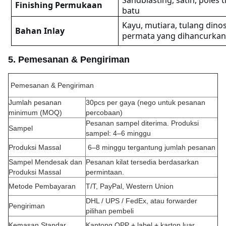
Sandblasting, satin, poles t
Finishing Permukaan
batu
Kayu, mutiara, tulang dinosa
Bahan Inlay
permata yang dihancurka
5. Pemesanan & Pengiriman
Pemesanan & Pengiriman
Jumlah pesanan
30pcs per gaya (nego untuk pesanan
minimum (MOQ)
percobaan)
Pesanan sampel diterima. Produksi
Sampel
sampel: 4–6 minggu
Produksi Massal
6–8 minggu tergantung jumlah pesanan
Sampel Mendesak dan
Pesanan kilat tersedia berdasarkan
Produksi Massal
permintaan.
Metode Pembayaran
T/T, PayPal, Western Union
DHL / UPS / FedEx, atau forwarder
Pengiriman
pilihan pembeli
Kemasan Standar
Kantong OPP + label + karton luar