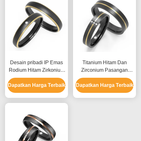
Desain pribadi IP Emas
Titanium Hitam Dan
Rodium Hitam Zirkonium
Zirconium Pasangan
Cincin Cincin Kawin
Ring Set Dengan Kubic
Dapatkan Harga Terbaik
Perhiasan
Dapatkan Harga Terbaik
Zirconia Dua Nada IP
Emas