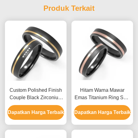
Produk Terkait
Custom Polished Finish
Hitam Warna Mawar
Couple Black Zirconium
Emas Titanium Ring Sets
Rings dengan IP Gold
Fashion Pria Zirconium
Dapatkan Harga Terbaik
dan Cubic Zirconia Two-
Dapatkan Harga Terbaik
Ring
Tone Design