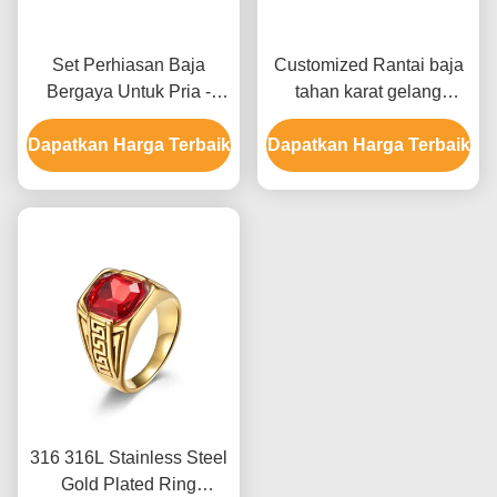
Set Perhiasan Baja
Customized Rantai baja
Bergaya Untuk Pria -
tahan karat gelang
Cincin Perkawinan dan
Perhiasan Pria Carbon
Dapatkan Harga Terbaik
Gelang dengan Kemasan
Dapatkan Harga Terbaik
Fiber gelang
Khusus
316 316L Stainless Steel
Gold Plated Ring