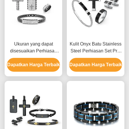
Ukuran yang dapat
Kulit Onyx Batu Stainless
disesuaikan Perhiasan
Steel Perhiasan Set Pria
stainless steel set untuk
Kalung Earrings Dan Set
Dapatkan Harga Terbaik
pria dengan beberapa
Dapatkan Harga Terbaik
Cincin
permukaan akhir dan
berbagai pilihan logam