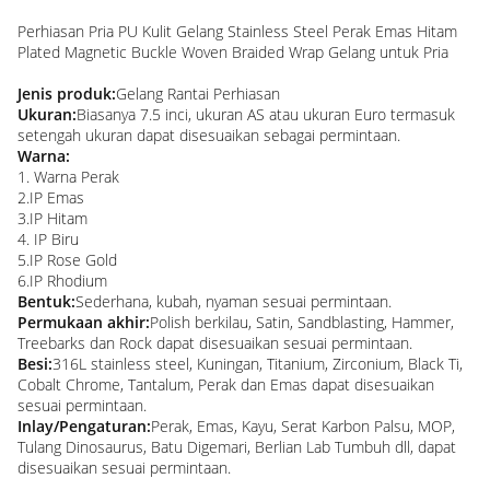
Perhiasan Pria PU Kulit Gelang Stainless Steel Perak Emas Hitam
Plated Magnetic Buckle Woven Braided Wrap Gelang untuk Pria
Jenis produk:
Gelang Rantai Perhiasan
Ukuran:
Biasanya 7.5 inci, ukuran AS atau ukuran Euro termasuk
setengah ukuran dapat disesuaikan sebagai permintaan.
Warna:
1. Warna Perak
2.IP Emas
3.IP Hitam
4. IP Biru
5.IP Rose Gold
6.IP Rhodium
Bentuk:
Sederhana, kubah, nyaman sesuai permintaan.
Permukaan akhir:
Polish berkilau, Satin, Sandblasting, Hammer,
Treebarks dan Rock dapat disesuaikan sesuai permintaan.
Besi:
316L stainless steel, Kuningan, Titanium, Zirconium, Black Ti,
Cobalt Chrome, Tantalum, Perak dan Emas dapat disesuaikan
sesuai permintaan.
Inlay/Pengaturan:
Perak, Emas, Kayu, Serat Karbon Palsu, MOP,
Tulang Dinosaurus, Batu Digemari, Berlian Lab Tumbuh dll, dapat
disesuaikan sesuai permintaan.