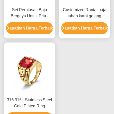
Set Perhiasan Baja
Customized Rantai baja
Bergaya Untuk Pria -
tahan karat gelang
Cincin Perkawinan dan
Perhiasan Pria Carbon
Dapatkan Harga Terbaik
Gelang dengan Kemasan
Dapatkan Harga Terbaik
Fiber gelang
Khusus
316 316L Stainless Steel
Gold Plated Ring
Perhiasan Untuk Pria