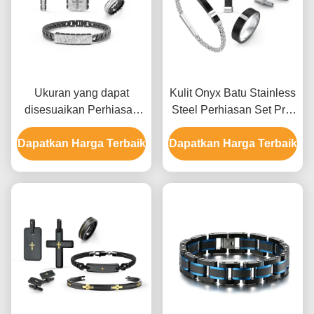
Ukuran yang dapat
Kulit Onyx Batu Stainless
disesuaikan Perhiasan
Steel Perhiasan Set Pria
stainless steel set untuk
Kalung Earrings Dan Set
Dapatkan Harga Terbaik
pria dengan beberapa
Dapatkan Harga Terbaik
Cincin
permukaan akhir dan
berbagai pilihan logam