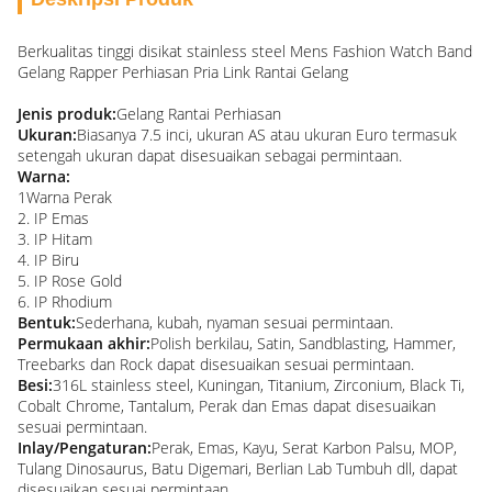
Berkualitas tinggi disikat stainless steel Mens Fashion Watch Band
Gelang Rapper Perhiasan Pria Link Rantai Gelang
Jenis produk:
Gelang Rantai Perhiasan
Ukuran:
Biasanya 7.5 inci, ukuran AS atau ukuran Euro termasuk
setengah ukuran dapat disesuaikan sebagai permintaan.
Warna:
1Warna Perak
2. IP Emas
3. IP Hitam
4. IP Biru
5. IP Rose Gold
6. IP Rhodium
Bentuk:
Sederhana, kubah, nyaman sesuai permintaan.
Permukaan akhir:
Polish berkilau, Satin, Sandblasting, Hammer,
Treebarks dan Rock dapat disesuaikan sesuai permintaan.
Besi:
316L stainless steel, Kuningan, Titanium, Zirconium, Black Ti,
Cobalt Chrome, Tantalum, Perak dan Emas dapat disesuaikan
sesuai permintaan.
Inlay/Pengaturan:
Perak, Emas, Kayu, Serat Karbon Palsu, MOP,
Tulang Dinosaurus, Batu Digemari, Berlian Lab Tumbuh dll, dapat
disesuaikan sesuai permintaan.