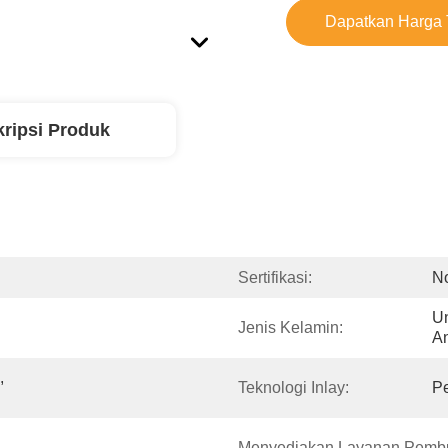
Dapatkan Harga 
ripsi Produk
Sertifikasi:
N
Un
Jenis Kelamin:
A
 
Teknologi Inlay:
P
Menyediakan Layanan Pembu