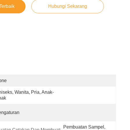
Terbaik
Hubungi Sekarang
one
iseks, Wanita, Pria, Anak-
nak
engaturan
Pembuatan Sampel, 
atan Cetakan Dan Membuat: