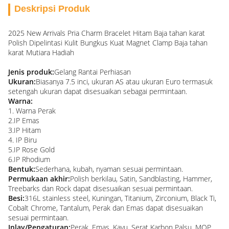
Deskripsi Produk
2025 New Arrivals Pria Charm Bracelet Hitam Baja tahan karat
Polish Dipelintasi Kulit Bungkus Kuat Magnet Clamp Baja tahan
karat Mutiara Hadiah
Jenis produk:
Gelang Rantai Perhiasan
Ukuran:
Biasanya 7.5 inci, ukuran AS atau ukuran Euro termasuk
setengah ukuran dapat disesuaikan sebagai permintaan.
Warna:
1. Warna Perak
2.IP Emas
3.IP Hitam
4. IP Biru
5.IP Rose Gold
6.IP Rhodium
Bentuk:
Sederhana, kubah, nyaman sesuai permintaan.
Permukaan akhir:
Polish berkilau, Satin, Sandblasting, Hammer,
Treebarks dan Rock dapat disesuaikan sesuai permintaan.
Besi:
316L stainless steel, Kuningan, Titanium, Zirconium, Black Ti,
Cobalt Chrome, Tantalum, Perak dan Emas dapat disesuaikan
sesuai permintaan.
Inlay/Pengaturan:
Perak, Emas, Kayu, Serat Karbon Palsu, MOP,