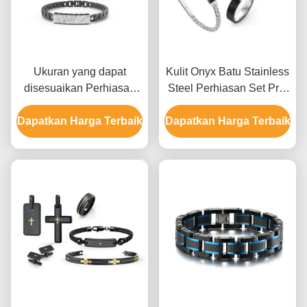
Ukuran yang dapat
Kulit Onyx Batu Stainless
disesuaikan Perhiasan
Steel Perhiasan Set Pria
stainless steel set untuk
Kalung Earrings Dan Set
Dapatkan Harga Terbaik
pria dengan beberapa
Dapatkan Harga Terbaik
Cincin
permukaan akhir dan
berbagai pilihan logam