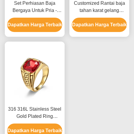
Set Perhiasan Baja
Customized Rantai baja
Bergaya Untuk Pria -
tahan karat gelang
Cincin Perkawinan dan
Perhiasan Pria Carbon
Dapatkan Harga Terbaik
Gelang dengan Kemasan
Dapatkan Harga Terbaik
Fiber gelang
Khusus
316 316L Stainless Steel
Gold Plated Ring
Perhiasan Untuk Pria
Dapatkan Harga Terbaik
Dengan Batu Kristal