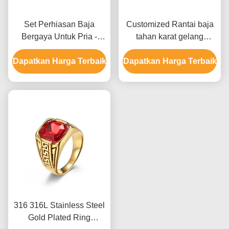
Set Perhiasan Baja
Customized Rantai baja
Bergaya Untuk Pria -
tahan karat gelang
Cincin Perkawinan dan
Perhiasan Pria Carbon
Dapatkan Harga Terbaik
Gelang dengan Kemasan
Dapatkan Harga Terbaik
Fiber gelang
Khusus
316 316L Stainless Steel
Gold Plated Ring