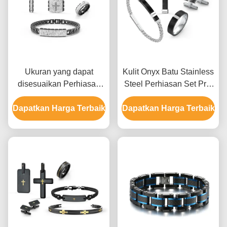
Ukuran yang dapat
Kulit Onyx Batu Stainless
disesuaikan Perhiasan
Steel Perhiasan Set Pria
stainless steel set untuk
Kalung Earrings Dan Set
Dapatkan Harga Terbaik
pria dengan beberapa
Dapatkan Harga Terbaik
Cincin
permukaan akhir dan
berbagai pilihan logam