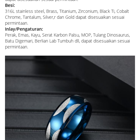
Besi:
316L stainless steel, Brass, Titanium, Zirconium, Black Ti, Cobalt
Chrome, Tantalum, Silver,r dan Gold dapat disesuaikan sesuai
permintaan.
Inlay/Pengaturan:
Perak, Emas, Kayu, Serat Karbon Palsu, MOP, Tulang Dinosaurus,
Batu Digemari, Berlian Lab Tumbuh dll, dapat disesuaikan sesuai
permintaan.