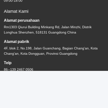
09:00-18:00
Alamat Kami
Alamat perusahaan
Rm1303 Qiurui Building Minkang Rd, Jalan Minzhi, Distrik
Longhua Shenzhen, 518131 Guangdong China
Alamat pabrik
4F, blok 2, No.198, Jalan Guanchang, Bagian Chang'an, Kota
Chang'an, Kota Dongguan, Provinsi Guangdong
Telp
86--139 2467 0506
Cina Kualitas Baik Pria Mode Perhiasan Pemasok. Hak cipta ©
-2026 Aimeili Jewelry (Dongguan) Co., Ltd. Semua hak dilindungi.