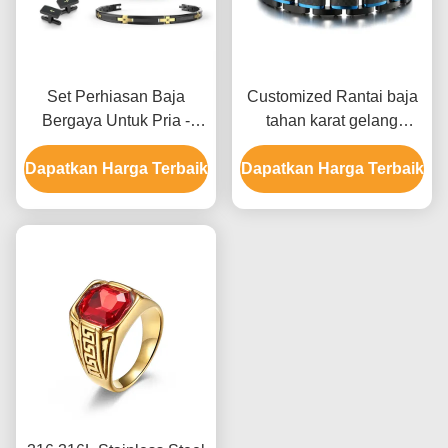
Set Perhiasan Baja
Customized Rantai baja
Bergaya Untuk Pria -
tahan karat gelang
Cincin Perkawinan dan
Perhiasan Pria Carbon
Dapatkan Harga Terbaik
Gelang dengan Kemasan
Dapatkan Harga Terbaik
Fiber gelang
Khusus