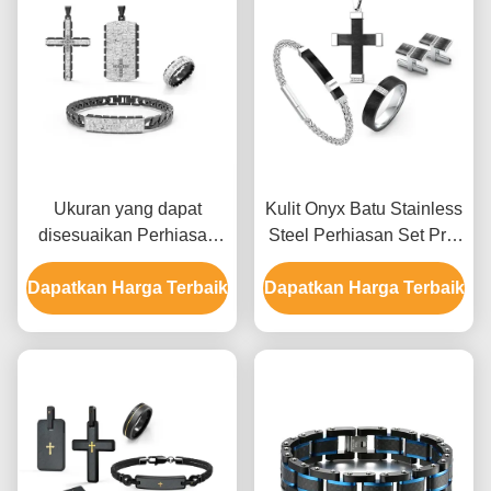
Ukuran yang dapat
Kulit Onyx Batu Stainless
disesuaikan Perhiasan
Steel Perhiasan Set Pria
stainless steel set untuk
Kalung Earrings Dan Set
Dapatkan Harga Terbaik
pria dengan beberapa
Dapatkan Harga Terbaik
Cincin
permukaan akhir dan
berbagai pilihan logam