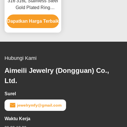
316 316L Stainless Steel
Gold Plated Ring
Perhiasan Untuk Pria
Dapatkan Harga Terbaik
Dengan Batu Kristal
Ruby
Hubungi Kami
Aimeili Jewelry (Dongguan) Co.,
Ltd.
Surel
jewelrymfy@gmail.com
Waktu Kerja