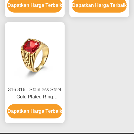
Dapatkan Harga Terbaik
Gelang dengan Kemasan
Dapatkan Harga Terbaik
Fiber gelang
Khusus
316 316L Stainless Steel
Gold Plated Ring
Perhiasan Untuk Pria
Dapatkan Harga Terbaik
Dengan Batu Kristal
Ruby