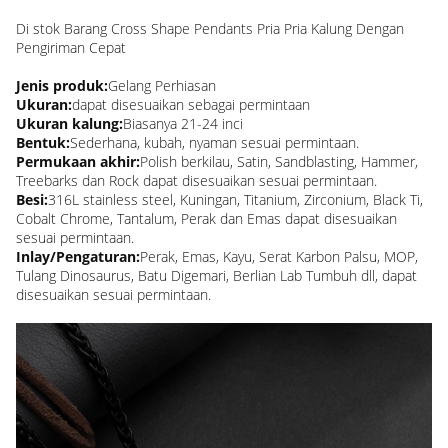
Di stok Barang Cross Shape Pendants Pria Pria Kalung Dengan
Pengiriman Cepat
Jenis produk:
Gelang Perhiasan
Ukuran:
dapat disesuaikan sebagai permintaan
Ukuran kalung:
Biasanya 21-24 inci
Bentuk:
Sederhana, kubah, nyaman sesuai permintaan.
Permukaan akhir:
Polish berkilau, Satin, Sandblasting, Hammer,
Treebarks dan Rock dapat disesuaikan sesuai permintaan.
Besi:
316L stainless steel, Kuningan, Titanium, Zirconium, Black Ti,
Cobalt Chrome, Tantalum, Perak dan Emas dapat disesuaikan
sesuai permintaan.
Inlay/Pengaturan:
Perak, Emas, Kayu, Serat Karbon Palsu, MOP,
Tulang Dinosaurus, Batu Digemari, Berlian Lab Tumbuh dll, dapat
disesuaikan sesuai permintaan.