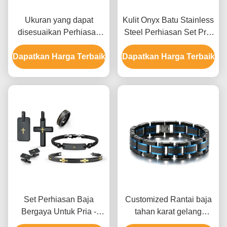
Ukuran yang dapat
Kulit Onyx Batu Stainless
disesuaikan Perhiasan
Steel Perhiasan Set Pria
stainless steel set untuk
Kalung Earrings Dan Set
Dapatkan Harga Terbaik
pria dengan beberapa
Dapatkan Harga Terbaik
Cincin
permukaan akhir dan
berbagai pilihan logam
Set Perhiasan Baja
Customized Rantai baja
Bergaya Untuk Pria -
tahan karat gelang
Cincin Perkawinan dan
Perhiasan Pria Carbon