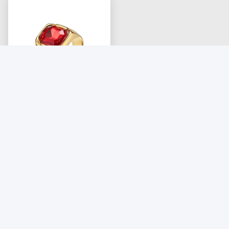
316 316L Stainless Steel
Gold Plated Ring
Perhiasan Untuk Pria
Dapatkan Harga Terbaik
Dengan Batu Kristal
Ruby
Hubungi Kami