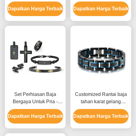
stainless steel set untuk
Kalung Earrings Dan Set
Dapatkan Harga Terbaik
pria dengan beberapa
Dapatkan Harga Terbaik
Cincin
permukaan akhir dan
berbagai pilihan logam
Set Perhiasan Baja
Customized Rantai baja
Bergaya Untuk Pria -
tahan karat gelang
Cincin Perkawinan dan
Perhiasan Pria Carbon
Dapatkan Harga Terbaik
Gelang dengan Kemasan
Dapatkan Harga Terbaik
Fiber gelang
Khusus