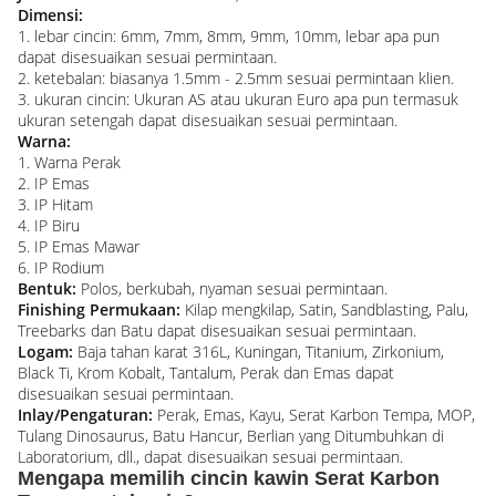
Dimensi:
1. lebar cincin: 6mm, 7mm, 8mm, 9mm, 10mm, lebar apa pun
dapat disesuaikan sesuai permintaan.
2. ketebalan: biasanya 1.5mm - 2.5mm sesuai permintaan klien.
3. ukuran cincin: Ukuran AS atau ukuran Euro apa pun termasuk
ukuran setengah dapat disesuaikan sesuai permintaan.
Warna:
1. Warna Perak
2. IP Emas
3. IP Hitam
4. IP Biru
5. IP Emas Mawar
6. IP Rodium
Bentuk:
Polos, berkubah, nyaman sesuai permintaan.
Finishing Permukaan:
Kilap mengkilap, Satin, Sandblasting, Palu,
Treebarks dan Batu dapat disesuaikan sesuai permintaan.
Logam:
Baja tahan karat 316L, Kuningan, Titanium, Zirkonium,
Black Ti, Krom Kobalt, Tantalum, Perak dan Emas dapat
disesuaikan sesuai permintaan.
Inlay/Pengaturan:
Perak, Emas, Kayu, Serat Karbon Tempa, MOP,
Tulang Dinosaurus, Batu Hancur, Berlian yang Ditumbuhkan di
Laboratorium, dll., dapat disesuaikan sesuai permintaan.
Mengapa memilih cincin kawin Serat Karbon