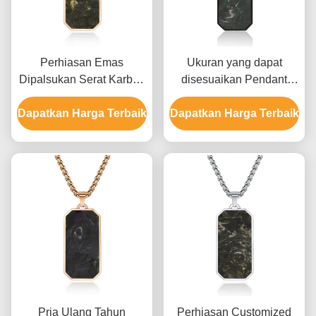
Perhiasan Emas
Ukuran yang dapat
Dipalsukan Serat Karbon
disesuaikan Pendant
Pendant Pria Link Rantai
serat karbon palsu pria
Dapatkan Harga Terbaik
Kalung Untuk Ulang
Dapatkan Harga Terbaik
dengan bahan kelas
Tahun
aerospace dan pola
marmer yang unik
Pria Ulang Tahun
Perhiasan Customized