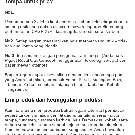
Tempa untuk pria?
No1.
Ringan namun 3x lebih kuat dari baja, bahan kelas dirgantara ini
sedang naik daun dalam aksesori mewah (laporan Bloomberg
pertumbuhan CAGR 27% dalam aplikasi mode serat karbon.
No2
. Setiap bagian menampilkan pola marmer yang unik – tidak
ada dua liontin yang identik.
No.3
Beresonansi dengan penggemar jam tangan (Audemars
Piguet Royal Oak Concept menggunakan teknologi serupa) dan
pasar mewah otomotif.
Bagian logam dapat disesuaikan dengan jenis logam apa pun
yang Anda butuhkan, termasuk Emas, Perak, Kuningan, Baja,
Titanium, Zirkonium hitam, Titanium hitam, Tantalum, Kobalt,
Tungsten, dll.
Lini produk dan keunggulan produksi
Kami terutama memproduksi bahan logam alternatif perhiasan
seperti zirkonium hitam dan titanium, tantalum, serat karbon
tempa, tungsten, tungsten karbida, baja Damaskus, kobalt, serta
bahan yang lebih umum seperti baja tahan karat dan titanium.
Kami menawarkan semua bahan yang saat ini Anda bawa dan
juga dapat melengkapi lini produk Anda dengan bahan yang