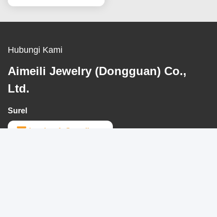
Hubungi Kami
Aimeili Jewelry (Dongguan) Co.,
Ltd.
Surel
jewelrymfy@gmail.com
Waktu Kerja
09:00-18:00
Alamat Kami
Alamat perusahaan