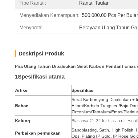
Tipe Rantai:
Rantai Tautan
Menyediakan Kemampuan:
500.000.00 Pcs Per Bula
Menyoroti:
Perayaan Ulang Tahun Ga
Deskripsi Produk
Pria Ulang Tahun Dipalsukan Serat Karbon Pendant Emas 
1Spesifikasi utama
Artikel
Spesifikasi
Serat Karbon yang Dipalsukan + I
Bahan
Hitam/Karbida Tungsten/Baja Da
Zirconium/Tantalum/Emas/Platin
Biasanya 21-24 Inch atau disesuai
Kalung
Sandblasting, Satin, High Polish,
Perbaikan permukaan
Opsi Plating IP Gold, IP Rose Gol