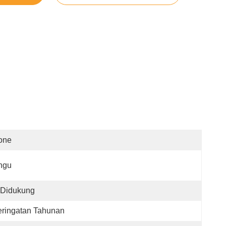
one
ngu
Didukung
ringatan Tahunan