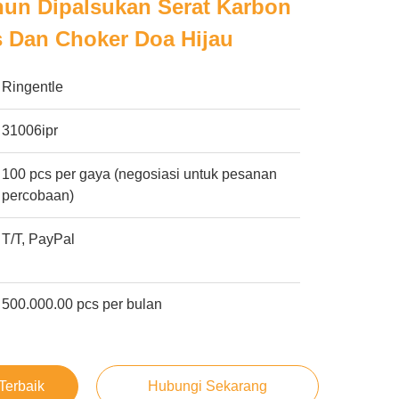
hun Dipalsukan Serat Karbon
 Dan Choker Doa Hijau
Ringentle
31006ipr
100 pcs per gaya (negosiasi untuk pesanan
percobaan)
T/T, PayPal
500.000.00 pcs per bulan
Terbaik
Hubungi Sekarang