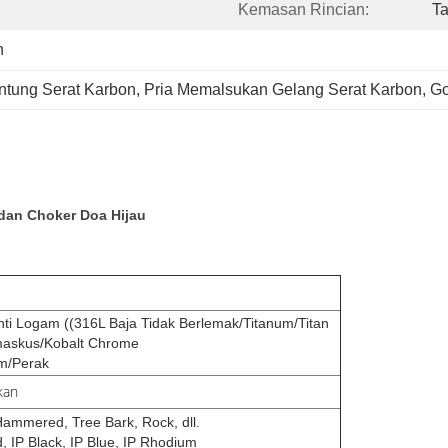
Kemasan Rincian:
Ta
n
ntung Serat Karbon
, 
Pria Memalsukan Gelang Serat Karbon
, 
Go
dan Choker Doa Hijau
nti Logam ((316L Baja Tidak Berlemak/Titanum/Titan
maskus/Kobalt Chrome
um/Perak
kan
 Hammered, Tree Bark, Rock, dll.
d, IP Black, IP Blue, IP Rhodium