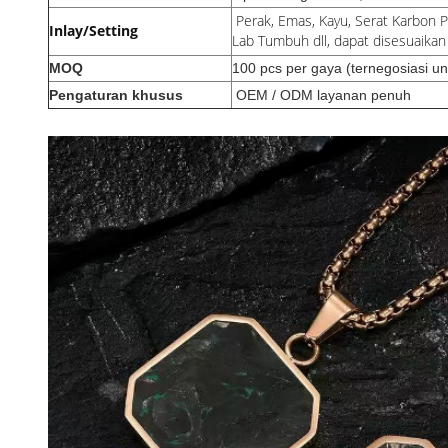
Perak, Emas, Kayu, Serat Karbon P
Inlay/Setting
Lab Tumbuh dll, dapat disesuaikan
MOQ
100 pcs per gaya (ternegosiasi un
Pengaturan khusus
OEM / ODM layanan penuh