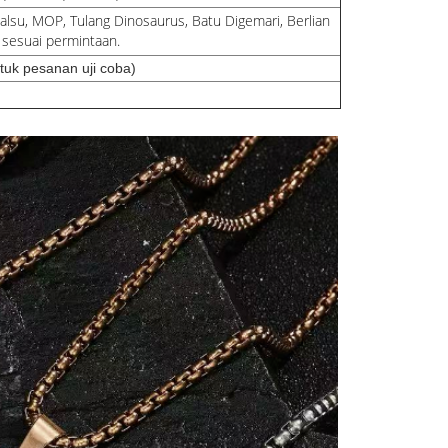
alsu, MOP, Tulang Dinosaurus, Batu Digemari, Berlian
 sesuai permintaan.
tuk pesanan uji coba)