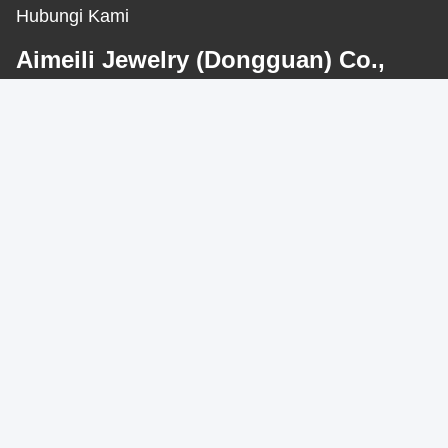
Hubungi Kami
Aimeili Jewelry (Dongguan) Co.,
Ltd.
Surel
jewelrymfy@gmail.com
Waktu Kerja
09:00-18:00
Alamat Kami
Alamat perusahaan
Rm1303 Qiurui Building Minkang Rd, Jalan Minzhi, Distrik
Longhua Shenzhen, 518131 Guangdong China
Alamat pabrik