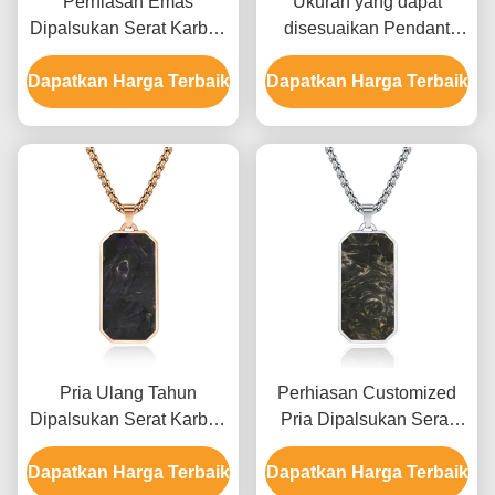
Perhiasan Emas
Ukuran yang dapat
Dipalsukan Serat Karbon
disesuaikan Pendant
Pendant Pria Link Rantai
serat karbon palsu pria
Dapatkan Harga Terbaik
Kalung Untuk Ulang
Dapatkan Harga Terbaik
dengan bahan kelas
Tahun
aerospace dan pola
marmer yang unik
Pria Ulang Tahun
Perhiasan Customized
Dipalsukan Serat Karbon
Pria Dipalsukan Serat
Pendant Emas dan
Karbon Pendant Kalung
Dapatkan Harga Terbaik
Choker Doa Hijau
Dapatkan Harga Terbaik
Bergaya