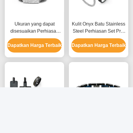
Ukuran yang dapat
Kulit Onyx Batu Stainless
disesuaikan Perhiasan
Steel Perhiasan Set Pria
stainless steel set untuk
Kalung Earrings Dan Set
Dapatkan Harga Terbaik
pria dengan beberapa
Dapatkan Harga Terbaik
Cincin
permukaan akhir dan
berbagai pilihan logam
Set Perhiasan Baja
Customized Rantai baja