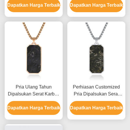
Dapatkan Harga Terbaik
Kalung Untuk Ulang
Dapatkan Harga Terbaik
dengan bahan kelas
Tahun
aerospace dan pola
marmer yang unik
Pria Ulang Tahun
Perhiasan Customized
Dipalsukan Serat Karbon
Pria Dipalsukan Serat
Pendant Emas dan
Karbon Pendant Kalung
Dapatkan Harga Terbaik
Choker Doa Hijau
Dapatkan Harga Terbaik
Bergaya