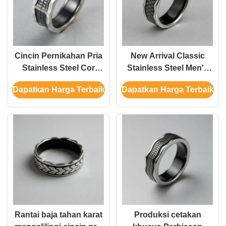
Cincin Pernikahan Pria
New Arrival Classic
Stainless Steel Cor
Stainless Steel Men's
Baru Gaya Stainless
Wedding Ring Stainless
Dapatkan Harga Terbaik
Dapatkan Harga Terbaik
Steel Ring Wedding
Steel Ring Wedding
Band Perhiasan
Band
Fashion
Rantai baja tahan karat
Produksi cetakan