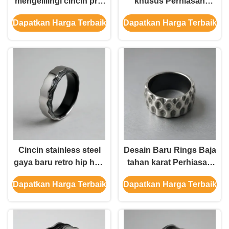
mengelilingi cincin pria
khusus Perhiasan
menghilangkan stres
khusus Pabrik baja
Dapatkan Harga Terbaik
Dapatkan Harga Terbaik
pasangan cincin wanita
tahan karat Pemasok
perhiasan cincin
cincin cetakan die-cast
aksesoris
Fashion Ring Perhiasan
Cincin stainless steel
Desain Baru Rings Baja
gaya baru retro hip hop
tahan karat Perhiasan
punk kepribadian
kepribadian baru untuk
Dapatkan Harga Terbaik
Dapatkan Harga Terbaik
perhiasan jantung
pria Rings cetakan mati
untuk pria
Fashion Ring Perhiasan