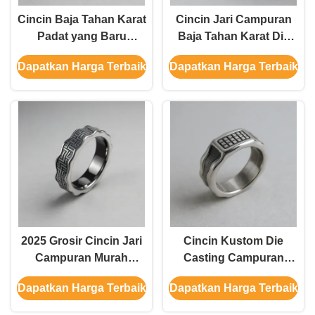
Cincin Baja Tahan Karat
Cincin Jari Campuran
Padat yang Baru
Baja Tahan Karat Die
Dikembangkan Ukuran
Cast Ukuran Acak Jenis
Dapatkan Harga Terbaik
Dapatkan Harga Terbaik
Acak Jenis Cincin
Cincin Perhiasan Baja
Perhiasan Baja Tahan
Tahan Karat untuk Pria
Karat untuk Pria dan
dan Wanita
Wanita
2025 Grosir Cincin Jari
Cincin Kustom Die
Campuran Murah
Casting Campuran
Ukuran Acak Jenis
Cincin Jari Ukuran Acak
Dapatkan Harga Terbaik
Dapatkan Harga Terbaik
Cincin Perhiasan Baja
Jenis Baja Tahan Karat
Tahan Karat untuk Pria
Perhiasan Cincin untuk