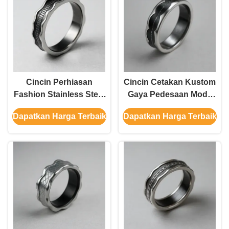
Cincin Perhiasan
Cincin Cetakan Kustom
Fashion Stainless Steel
Gaya Pedesaan Mode
Tidak Beraturan Cincin
Pria Elegan Cincin Baja
Dapatkan Harga Terbaik
Dapatkan Harga Terbaik
Kawin Cincin Stainless
Tahan Karat untuk Pria
Steel Coran Cincin
Kawin Pria untuk pria