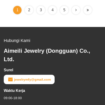
dan Wanita
Pria dan Wanita
1
2
3
4
5
Hubungi Kami
Aimeili Jewelry (Dongguan) Co.,
Ltd.
Surel
jewelrymfy@gmail.com
Waktu Kerja
09:00-18:00