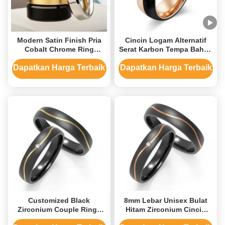
Modern Satin Finish Pria
Cincin Logam Alternatif
Cobalt Chrome Ring
Serat Karbon Tempa Bahan
Wedding Band Dengan
Utama Perhiasan Bubuk
Beveled Edge
Emas dan Emas Mawar
Dapatkan Harga Terbaik
Dapatkan Harga Terbaik
Cincin Pernikahan untuk
Pria di Tahun 2025
Customized Black
8mm Lebar Unisex Bulat
Zirconium Couple Rings
Hitam Zirconium Cincin
Water Resistant Dengan
Untuk Pernikahan