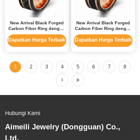
New Arrival Black Forged
New Arrival Black Forged
Carbon Fiber Ring dengan
Carbon Fiber Ring dengan
Gold Foil Plated Rose Gold
Gold Mixed dan Red Plated
Ring
Rose Gold Ring
Dapatkan Harga Terbaik
Dapatkan Harga Terbaik
1
2
3
4
5
6
7
8
Hubungi Kami
Aimeili Jewelry (Dongguan) Co.,
Ltd.