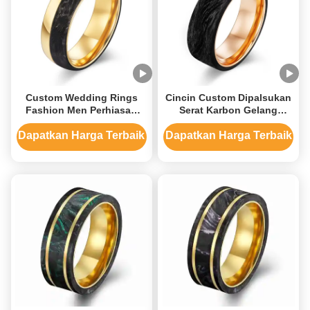
Custom Wedding Rings
Cincin Custom Dipalsukan
Fashion Men Perhiasan
Serat Karbon Gelang
dan Rose Gold Forged
Pernikahan Lapisan Emas
Carbon Fiber Wedding
Bubuk dan Emas Mawar
Dapatkan Harga Terbaik
Dapatkan Harga Terbaik
Bands Mens Bands for
Perhiasan Pria Ultimate
Party Occasion 2025
untuk acara pertunangan