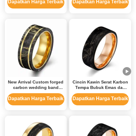
Inlays / Pengaturan
Dapatkan Harga Terbaik
Dapatkan Harga Terbaik
New Arrival Custom forged
Cincin Kawin Serat Karbon
carbon wedding band
Tempa Bubuk Emas dan
Plated 14K Gold Ring
Lapis Emas Mawar
dengan foil emas
Perhiasan Pria Berkualitas
Dapatkan Harga Terbaik
Dapatkan Harga Terbaik
Tinggi untuk Acara
Pertunangan