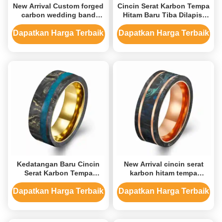
New Arrival Custom forged
Cincin Serat Karbon Tempa
carbon wedding band
Hitam Baru Tiba Dilapisi
Plated 14K Gold Ring
Emas 14K Cincin Pria
dengan foil hijau
dengan Foil Ungu
Dapatkan Harga Terbaik
Dapatkan Harga Terbaik
Kedatangan Baru Cincin
New Arrival cincin serat
Serat Karbon Tempa
karbon hitam tempa
Kustom Lebar 8mm Cincin
dengan campuran foil
Emas Mawar 14K dengan
hijau dan biru Plated Rose
Dapatkan Harga Terbaik
Dapatkan Harga Terbaik
Foil Hijau dan Emas serta
Gold Ring
Tepi Datar Biru