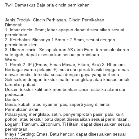
Twill Damaskus Baja pria cincin pernikahan
Jenis Produk: Cincin Perhiasan, Cincin Pernikahan
Dimensi:
1. lebar cincin: 6mm; lebar apapun dapat disesuaikan sesuai
permintaan.
2. Ketebalan: Biasanya 1.5mm ~ 2.5mm, sesuai dengan
permintaan klien.
3. Ukuran cincin: Setiap ukuran AS atau Euro, termasuk ukuran
setengah, dapat disesuaikan sesuai permintaan.
Warna:
1. Perak 2. IP ((Emas, Emas Mawar, Hitam, Biru) 3. Rhodium
Berbagai warna pelapis IP, mulai dari perak klasik hingga emas
mawar modis, tersedia sesuai dengan gaya yang berbeda.
Selesaikan dengan tekstur matte, mengkilap atau khusus untuk
tampilan pribadi.
Desain tekstur kulit unik memberikan cincin estetika alami dan
pedesaan.
Bentuk:
Biasa, kubah, atau nyaman pas, seperti yang diminta.
Permukaan akhir:
Polasi yang mengkilap, satin, penyemprotan pasir, palu, kulit
pohon, atau tekstur batu dapat disesuaikan sesuai permintaan.
Logam: Titanium, Zirconium, Ti Hitam, dapat disesuaikan sesuai
permintaan.
Inlays / Setting: Emas, Batu hancur, dapat disesuaikan sesuai