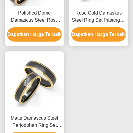
Polished Dome
Rose Gold Damaskus
Damascus Steel Rose
Steel Ring Set Pasangan
Gold Ring Dengan Zircon
Perhiasan Ring Untuk
Dapatkan Harga Terbaik
Couple Ring Set Inside
Dapatkan Harga Terbaik
Pernikahan
Matte Damascus Steel
Perjodohan Ring Set
Zircon Dan K Emas