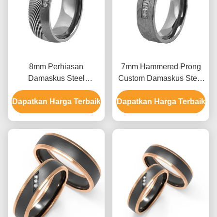
8mm Perhiasan
7mm Hammered Prong
Damaskus Steel
Custom Damaskus Steel
Wedding Band Cincin
Ring Pria Wanita
Dapatkan Harga Terbaik
Untuk Pria Wanita
Wedding Band Perhiasan
Dapatkan Harga Terbaik