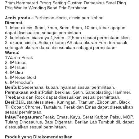
7mm Hammered Prong Setting Custom Damaskus Steel Ring
Pria Wanita Wedding Band Pria Perhiasan
Jenis produk:
Perhiasan cincin, cincin pernikahan
Dimensi:
1. lebar cincin: 6mm, 7mm, 8mm, 9mm, 10mm, lebar apapun
dapat disesuaikan sebagai permintaan.
2. ketebalan: biasanya 1,5mm - 2,5mm sesuai permintaan klien.
3. ukuran cincin: Setiap ukuran AS atau ukuran Euro termasuk
setengah ukuran dapat disesuaikan sebagai permintaan.
Warna:
1Warna Perak
2. IP Emas
3. IP Hitam
4. IP Biru
5. IP Rose Gold
6. IP Rhodium
Bentuk:
Sederhana, kubah, nyaman sesuai permintaan.
Permukaan akhir:
Polish berkilau, Satin, Sandblasting, Hammer,
Treebarks dan Rock dapat disesuaikan sesuai permintaan.
Besi:
316L stainless steel, Kuningan, Titanium, Zirconium, Black
Ti, Cobalt Chrome, Tantalum, Perak dan Emas dapat disesuaikan
sesuai permintaan.
Inlay/Pengaturan:
Perak, Emas, Kayu, Serat Karbon Palsu, MOP,
Tulang Dinosaurus, Batu Digemari, Berlian Lab Tumbuh dll, dapat
disesuaikan sesuai permintaan.
Produk yang Direkomendasikan