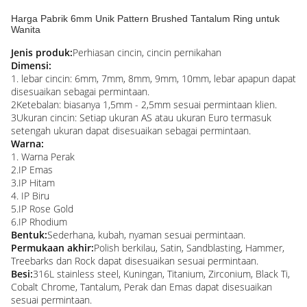
Harga Pabrik 6mm Unik Pattern Brushed Tantalum Ring untuk
Wanita
Jenis produk:
Perhiasan cincin, cincin pernikahan
Dimensi:
1. lebar cincin: 6mm, 7mm, 8mm, 9mm, 10mm, lebar apapun dapat
disesuaikan sebagai permintaan.
2Ketebalan: biasanya 1,5mm - 2,5mm sesuai permintaan klien.
3Ukuran cincin: Setiap ukuran AS atau ukuran Euro termasuk
setengah ukuran dapat disesuaikan sebagai permintaan.
Warna:
1. Warna Perak
2.IP Emas
3.IP Hitam
4. IP Biru
5.IP Rose Gold
6.IP Rhodium
Bentuk:
Sederhana, kubah, nyaman sesuai permintaan.
Permukaan akhir:
Polish berkilau, Satin, Sandblasting, Hammer,
Treebarks dan Rock dapat disesuaikan sesuai permintaan.
Besi:
316L stainless steel, Kuningan, Titanium, Zirconium, Black Ti,
Cobalt Chrome, Tantalum, Perak dan Emas dapat disesuaikan
sesuai permintaan.