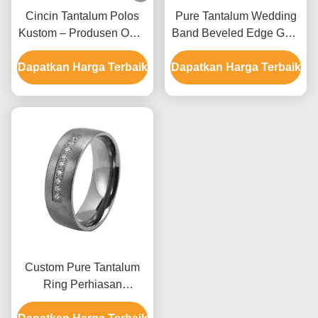
Cincin Tantalum Polos
Pure Tantalum Wedding
Kustom – Produsen OEM
Band Beveled Edge Gold
Buatan Tangan| Pabrik
Black Silver Simple
Dapatkan Harga Terbaik
Perhiasan Aimeili
Dapatkan Harga Terbaik
Wedding Band
Custom Pure Tantalum
Ring Perhiasan
Bundaran 7mm Batu