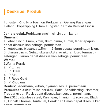
Deskripsi Produk
Tungsten Ring Pria Fashion Perkawinan Gelang Pasangan
Gelang Dropshipping Hitam Tungsten Karbida Bersilat Cincin
Jenis produk:
Perhiasan cincin, cincin pernikahan
Dimensi:
1. lebar cincin: 6mm, 7mm, 8mm, 9mm, 10mm, lebar apapun
dapat disesuaikan sebagai permintaan.
2. ketebalan: biasanya 1,5mm - 2,5mm sesuai permintaan klien.
3. ukuran cincin: Setiap ukuran AS atau ukuran Euro termasuk
setengah ukuran dapat disesuaikan sebagai permintaan.
Warna:
1Warna Perak
2. IP Emas
3. IP Hitam
4. IP Biru
5. IP Rose Gold
6. IP Rhodium
Bentuk:
Sederhana, kubah, nyaman sesuai permintaan.
Permukaan akhir:
Polish berkilau, Satin, Sandblasting, Hammer,
Treebarks dan Rock dapat disesuaikan sesuai permintaan.
Besi:
316L stainless steel, Kuningan, Titanium, Zirconium, Black
Ti, Cobalt Chrome, Tantalum, Perak dan Emas dapat disesuaikan
sesuai permintaan.