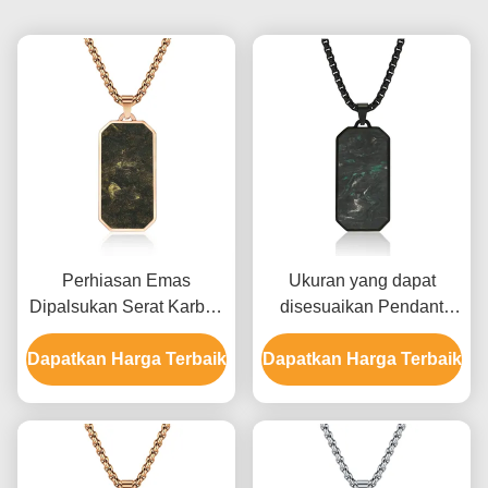
Perhiasan Emas
Ukuran yang dapat
Dipalsukan Serat Karbon
disesuaikan Pendant
Pendant Pria Link Rantai
serat karbon palsu pria
Dapatkan Harga Terbaik
Kalung Untuk Ulang
Dapatkan Harga Terbaik
dengan bahan kelas
Tahun
aerospace dan pola
marmer yang unik