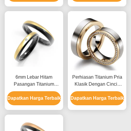
6mm Lebar Hitam
Perhiasan Titanium Pria
Pasangan Titanium
Klasik Dengan Cincin
Cincin Dengan IP Emas
Pernikahan Titanium
Dapatkan Harga Terbaik
Encrusted Zircon Cincin
Dapatkan Harga Terbaik
Zircon Plated IP Emas