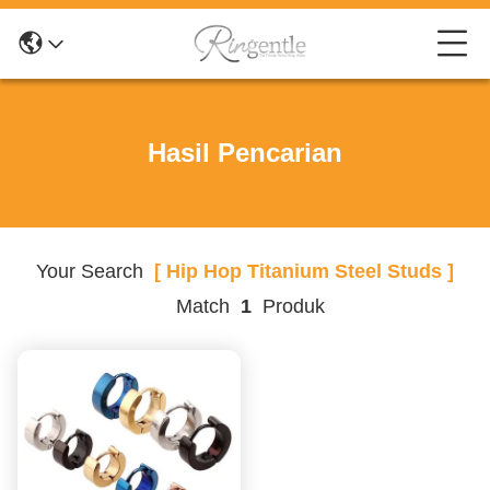
Hasil Pencarian
Your Search
[ Hip Hop Titanium Steel Studs ]
Match
1
Produk